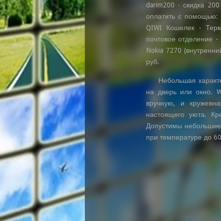
darim200 - скидка 200
оплатить с помощью: -
QIWI Кошелек - Тер
почтовое отделение - 
Nokia 7270 (внутренни
руб.
Небольшая характе
на дверь или окно. 
вручную, и кружевн
настоящего уюта. Кр
Допустимы небольшие 
при температуре до 60