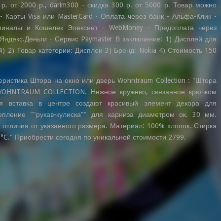
 р. от 2000 р., darim300 - скидка 300 р. от 5000 р. Товар можно
 Карты Visa или MasterCard - Оплата через банк - Альфа-Клик -
миналы и Кошелек Элекснет - WebMoney - Предоплата через
Яндекс.Деньги - Сервис Paymaster В заключение: 1) Дисплей для
й) 2) Товар категории: Дисплеи 3) Бренд: Nokia 4) Стоимость 150
ристика Штора на окно или дверь Wohntraum Collection : "Штора
WOHNTRAUM COLLECTION. Нежное кружево, связанное крючком
ая вставка в центре создают красивый элемент декора для
епление ""рукав-кулиска"" для карниза диаметром ок. 30 мм.
отличия от указанного размера. Материал: 100% хлопок. Стирка
°C." Приобрести сегодня по уникальной стоимости 2799.