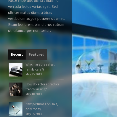
Fusce imperdiet blandit nulla, id
vehicula lectus varius eget. Sed
ultrices mattis diam, ultrices
vestibulum augue posuere sit amet.
Etiam leo lorem, blandit nec rutrum
ut, ullamcorper non tortor.
Recent
Featured
Which are the safest
family cars??
May 25 2013
How do actors practice
french kissing?
May 18 2013
New perfumes on sale,
only today
May 05 2013