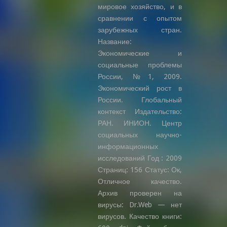
мировое хозяйство, и в
сравнении с опытом
зарубежных стран.
Название:
Экономические и
социальные проблемы
России, №1, 2009.
Экономический рост в
России. Глобальный
контекст Издательство:
РАН. ИНИОН. Центр
социальных научно-
информационных
исследований Год : 2009
Страниц: 156 Статус: Ок,
Отличное качество.
Архив проверен на
вирусы: Dr.Web — нет
вирусов. Качество книги: