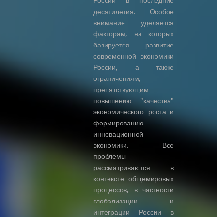
России в последние
десятилетия. Особое
внимание уделяется
факторам, на которых
базируется развитие
современной экономики
России, а также
ограничениям,
препятствующим
повышению "качества"
экономического роста и
формированию
инновационной
экономики. Все
проблемы
рассматриваются в
контексте общемировых
процессов, в частности
глобализации и
интеграции России в