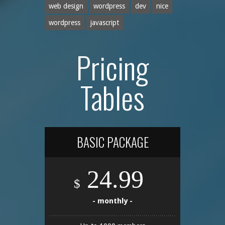
web design
wordpress
dev
nice
wordpress
javascript
Pricing
Tables
BASIC PACKAGE
24.99
$
- monthly -