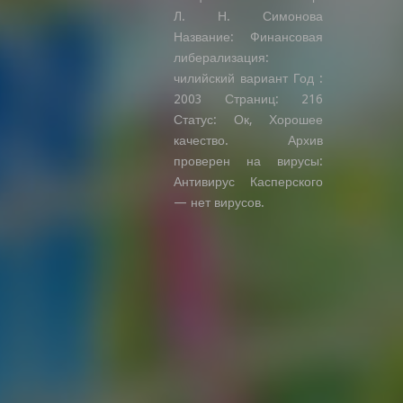
Л. Н. Симонова
Название: Финансовая
либерализация:
чилийский вариант Год :
2003 Страниц: 216
Статус: Ок, Хорошее
качество. Архив
проверен на вирусы:
Антивирус Касперского
— нет вирусов.