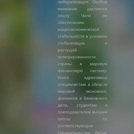
либерализации. Особое
внимание уделяется
опыту Чили по
обеспечению
макроэкономической
стабильности в условиях
глобализации и
растущей
интегрированности
страны в мировую
финансовую систему.
Книга адресована
специалистам в области
мировой экономики,
финансов и банковского
дела, студентам и
преподавателям высшей
школы по
соответствующим
специальностям. Автор: