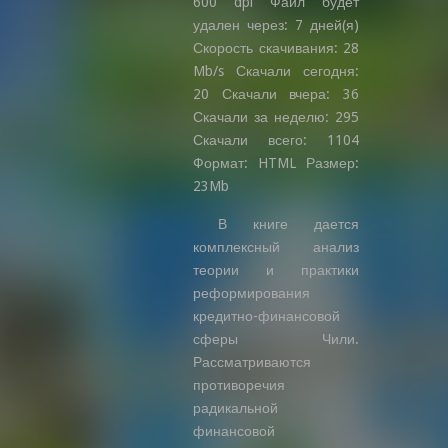
600 dpi Файл будет
удален через: 7 дней(я)
Скорость скачивания: 28
Mb/s Скачали сегодня:
20 Скачали вчера: 36
Скачали за неделю: 295
Скачали всего: 1104
Формат: HTML Размер:
23Mb
В книге дается
комплексный анализ
теории и практики
реформирования
кредитно-финансовой
сферы Чили.
Рассматриваются
противоречия
радикальной
финансовой