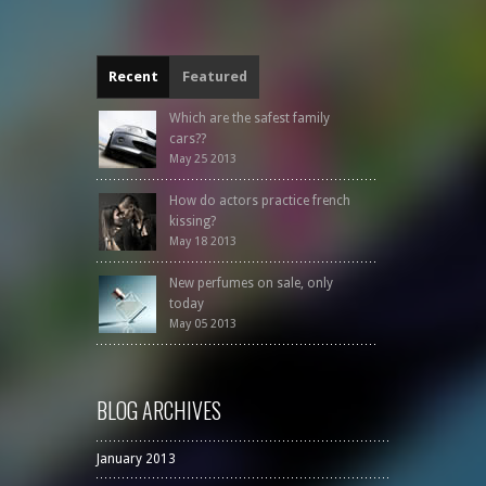
Recent
Featured
Which are the safest family
cars??
May 25 2013
How do actors practice french
kissing?
May 18 2013
New perfumes on sale, only
today
May 05 2013
BLOG ARCHIVES
January 2013