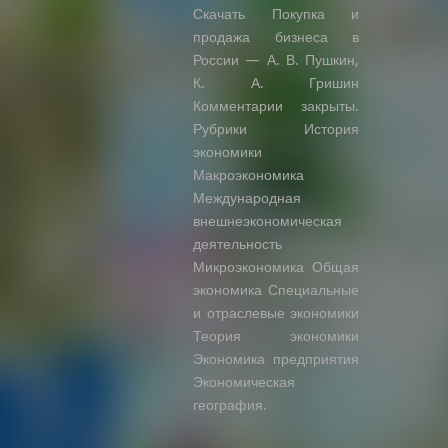
Скачать Покупка и
продажа бизнеса в
России — А. В. Пушкин,
К. А. Гришин
Комментарии закрыты.
Рубрики История
экономики
Макроэкономика
Международная
внешнеэкономическая
деятельность
Микроэкономика Общая
экономика Специальные
и отраслевые экономики
Теория экономики
Экономика предприятия
Экономическая
география.