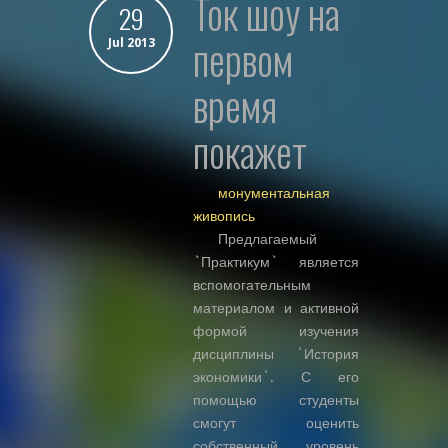
ток шоу на
29
первом
Jul 2013
время
покажет
монументальная
живопись
Предлагаемый
`Практикум` является
вспомогательным
материалом и активной
формой изучения
дисциплины `История
экономики`. С его
помощью студенты
смогут оценить
собственный уровень