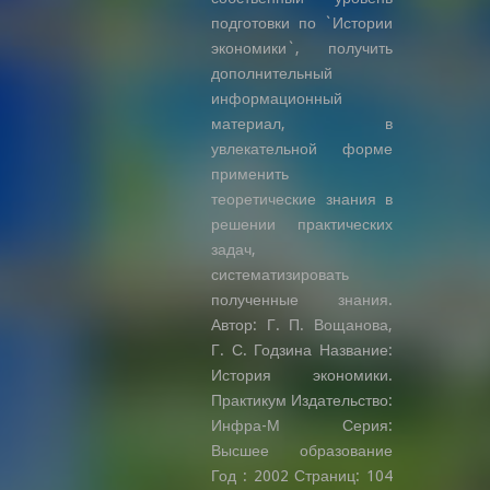
подготовки по `Истории
экономики`, получить
дополнительный
информационный
материал, в
увлекательной форме
применить
теоретические знания в
решении практических
задач,
систематизировать
полученные знания.
Автор: Г. П. Вощанова,
Г. С. Годзина Название:
История экономики.
Практикум Издательство:
Инфра-М Серия:
Высшее образование
Год : 2002 Страниц: 104