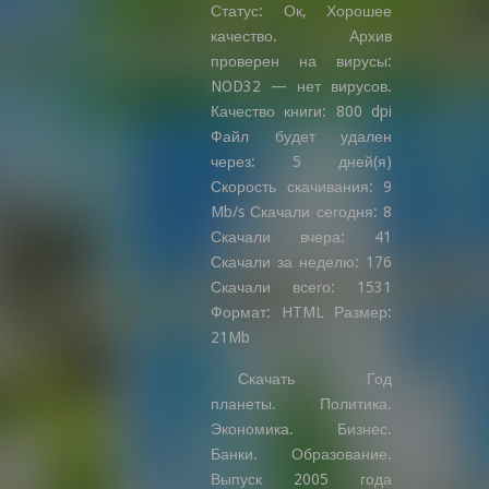
Статус: Ок, Хорошее
качество. Архив
проверен на вирусы:
NOD32 — нет вирусов.
Качество книги: 800 dpi
Файл будет удален
через: 5 дней(я)
Скорость скачивания: 9
Mb/s Скачали сегодня: 8
Скачали вчера: 41
Скачали за неделю: 176
Скачали всего: 1531
Формат: HTML Размер:
21Mb
Скачать Год
планеты. Политика.
Экономика. Бизнес.
Банки. Образование.
Выпуск 2005 года