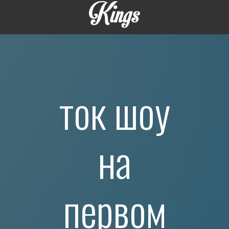
ток шоу
на
первом